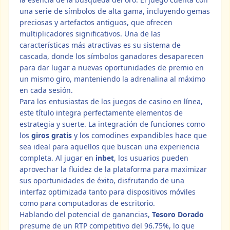
una serie de símbolos de alta gama, incluyendo gemas
preciosas y artefactos antiguos, que ofrecen
multiplicadores significativos. Una de las
características más atractivas es su sistema de
cascada, donde los símbolos ganadores desaparecen
para dar lugar a nuevas oportunidades de premio en
un mismo giro, manteniendo la adrenalina al máximo
en cada sesión.
Para los entusiastas de los juegos de casino en línea,
este título integra perfectamente elementos de
estrategia y suerte. La integración de funciones como
los
giros gratis
y los comodines expandibles hace que
sea ideal para aquellos que buscan una experiencia
completa. Al jugar en
inbet
, los usuarios pueden
aprovechar la fluidez de la plataforma para maximizar
sus oportunidades de éxito, disfrutando de una
interfaz optimizada tanto para dispositivos móviles
como para computadoras de escritorio.
Hablando del potencial de ganancias,
Tesoro Dorado
presume de un RTP competitivo del 96.75%, lo que