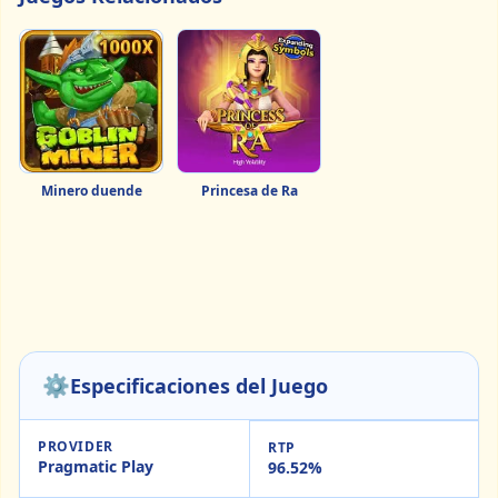
Minero duende
Princesa de Ra
⚙️
Especificaciones del Juego
PROVIDER
RTP
Pragmatic Play
96.52%