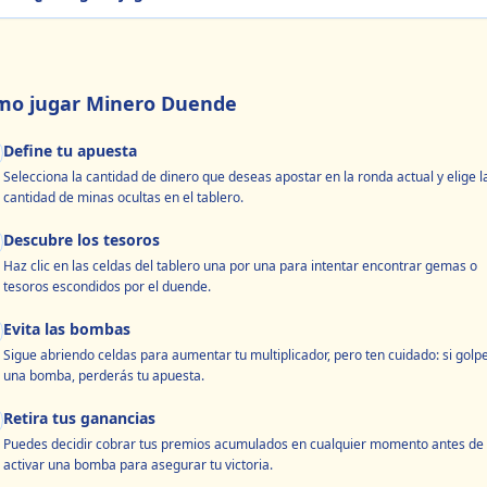
mo jugar Minero Duende
Define tu apuesta
Selecciona la cantidad de dinero que deseas apostar en la ronda actual y elige l
cantidad de minas ocultas en el tablero.
Descubre los tesoros
Haz clic en las celdas del tablero una por una para intentar encontrar gemas o
tesoros escondidos por el duende.
Evita las bombas
Sigue abriendo celdas para aumentar tu multiplicador, pero ten cuidado: si golp
una bomba, perderás tu apuesta.
Retira tus ganancias
Puedes decidir cobrar tus premios acumulados en cualquier momento antes de
activar una bomba para asegurar tu victoria.