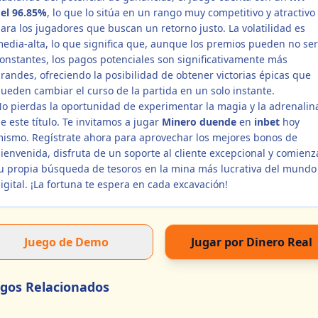
el 96.85%
, lo que lo sitúa en un rango muy competitivo y atractivo
ara los jugadores que buscan un retorno justo. La volatilidad es
edia-alta, lo que significa que, aunque los premios pueden no ser
onstantes, los pagos potenciales son significativamente más
randes, ofreciendo la posibilidad de obtener victorias épicas que
ueden cambiar el curso de la partida en un solo instante.
o pierdas la oportunidad de experimentar la magia y la adrenalin
e este título. Te invitamos a jugar
Minero duende
en
inbet
hoy
ismo. Regístrate ahora para aprovechar los mejores bonos de
ienvenida, disfruta de un soporte al cliente excepcional y comienz
u propia búsqueda de tesoros en la mina más lucrativa del mundo
igital. ¡La fortuna te espera en cada excavación!
Juego de Demo
Jugar por Dinero Real
gos Relacionados