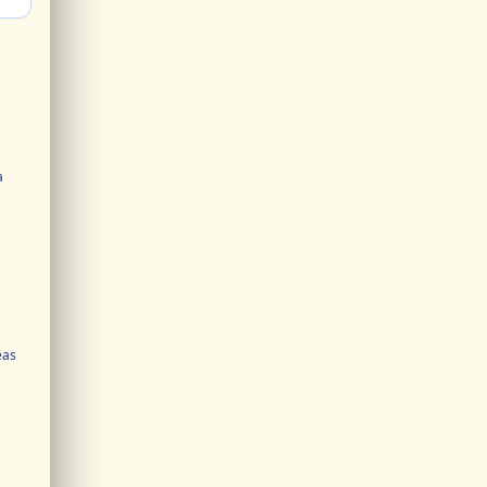
a
eas