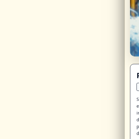
S
e
i
d
p
d