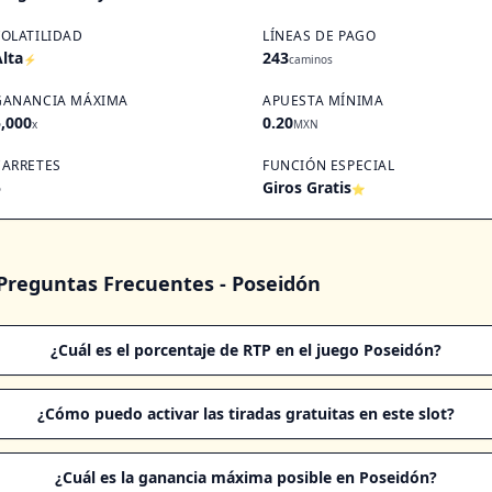
VOLATILIDAD
LÍNEAS DE PAGO
lta
243
⚡
caminos
GANANCIA MÁXIMA
APUESTA MÍNIMA
5,000
0.20
x
MXN
CARRETES
FUNCIÓN ESPECIAL
5
Giros Gratis
⭐
Preguntas Frecuentes - Poseidón
¿Cuál es el porcentaje de RTP en el juego Poseidón?
¿Cómo puedo activar las tiradas gratuitas en este slot?
¿Cuál es la ganancia máxima posible en Poseidón?