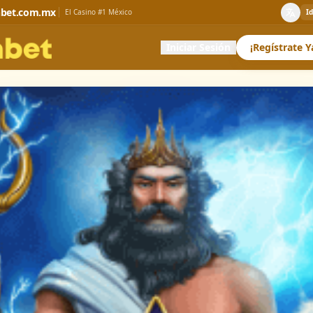
bet.com.mx
El Casino #1 México
I
Iniciar Sesión
¡Regístrate Y