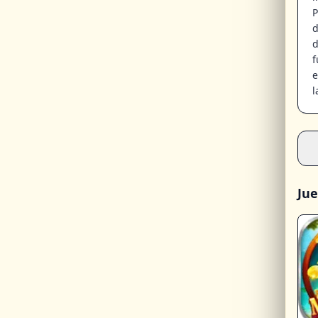
P
d
d
f
e
l
Ju