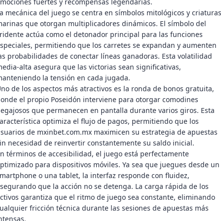
mociones fuertes y recompensas legendarias.
a mecánica del juego se centra en símbolos mitológicos y criatura
arinas que otorgan multiplicadores dinámicos. El símbolo del
ridente actúa como el detonador principal para las funciones
speciales, permitiendo que los carretes se expandan y aumenten
as probabilidades de conectar líneas ganadoras. Esta volatilidad
edia-alta asegura que las victorias sean significativas,
anteniendo la tensión en cada jugada.
no de los aspectos más atractivos es la ronda de bonos gratuita,
onde el propio Poseidón interviene para otorgar comodines
egajosos que permanecen en pantalla durante varios giros. Esta
aracterística optimiza el flujo de pagos, permitiendo que los
suarios de mxinbet.com.mx maximicen su estrategia de apuestas
in necesidad de reinvertir constantemente su saldo inicial.
n términos de accesibilidad, el juego está perfectamente
ptimizado para dispositivos móviles. Ya sea que juegues desde un
martphone o una tablet, la interfaz responde con fluidez,
segurando que la acción no se detenga. La carga rápida de los
ctivos garantiza que el ritmo de juego sea constante, eliminando
ualquier fricción técnica durante las sesiones de apuestas más
ntensas.