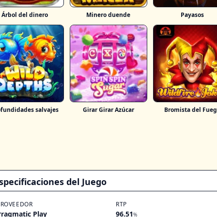
Árbol del dinero
Minero duende
Payasos
ofundidades salvajes
Girar Girar Azúcar
Bromista del Fue
specificaciones del Juego
PROVEEDOR
RTP
Pragmatic Play
96.51
%