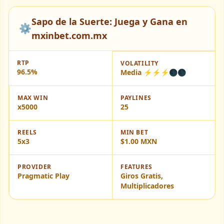
Sapo de la Suerte: Juega y Gana en
⚙️
mxinbet.com.mx
RTP
VOLATILITY
96.5%
Media ⚡⚡⚡🌑🌑
MAX WIN
PAYLINES
x5000
25
REELS
MIN BET
5x3
$1.00 MXN
PROVIDER
FEATURES
Pragmatic Play
Giros Gratis,
Multiplicadores