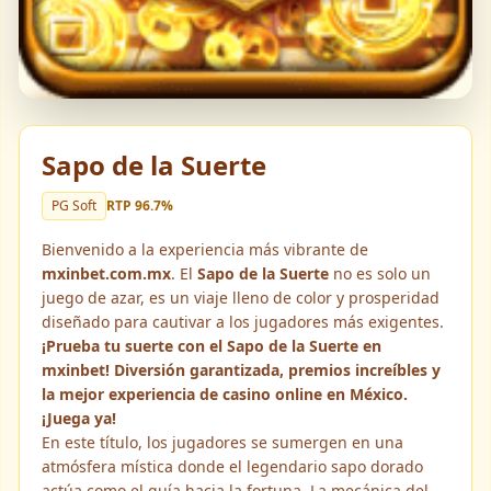
▶
Sapo de la Suerte
PG Soft
RTP 96.7%
Bienvenido a la experiencia más vibrante de
mxinbet.com.mx
. El
Sapo de la Suerte
no es solo un
juego de azar, es un viaje lleno de color y prosperidad
diseñado para cautivar a los jugadores más exigentes.
¡Prueba tu suerte con el Sapo de la Suerte en
mxinbet! Diversión garantizada, premios increíbles y
la mejor experiencia de casino online en México.
¡Juega ya!
En este título, los jugadores se sumergen en una
atmósfera mística donde el legendario sapo dorado
actúa como el guía hacia la fortuna. La mecánica del