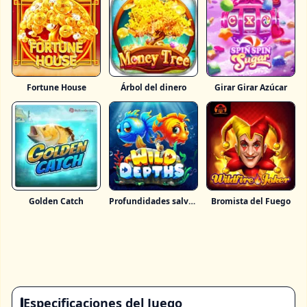
Fortune House
Árbol del dinero
Girar Girar Azúcar
Golden Catch
Profundidades salvajes
Bromista del Fuego
Especificaciones del Juego