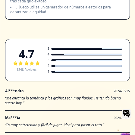
tras cada giro exitoso.
El juego utiliza un generador de números aleatorios para
garantizar la equidad.
5
4.7
4
3
⭐⭐⭐⭐⭐
2
1248 Reviews
1
Al***ndro
2024-03-15
“Me encanta la temática y los gráficos son muy fluidos. He tenido buena
suerte hoy.”
Ma***ia
2024-03-12
“Es muy entretenido y fácil de jugar, ideal para pasar el rato.”