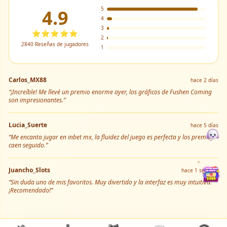
5
4.9
4
3
⭐⭐⭐⭐⭐
2
2840 Reseñas de jugadores
1
Carlos_MX88
hace 2 días
“¡Increíble! Me llevé un premio enorme ayer, los gráficos de Fushen Coming
son impresionantes.”
Lucia_Suerte
hace 5 días
“Me encanta jugar en inbet mx, la fluidez del juego es perfecta y los premios
caen seguido.”
Juancho_Slots
hace 1 semana
“Sin duda uno de mis favoritos. Muy divertido y la interfaz es muy intuitiva.
¡Recomendado!”